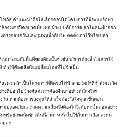
้องโฟกัส คำแนะนำคือให้เลือกคอนโดโครงการที่มีระบบรักษา
้งกล้องวงจรปิดอย่างเพียงพอ มีระบบคีย์การ์ด สกรีนคนเข้าออก
งตรวจจับควันและปุ่มพ่นน้ำดับไฟ ติดตั้งเอาไว้หรือเปล่า
้เหมาะสมกับพื้นที่ของห้องนั้นๆ เช่น บริเวรห้องน้ำไม่ควรใช้
ด้ ทำให้ต้องเสียเงินเปลี่ยนโดยที่ไม่จำเป็น
ี่สะดวก ถ้าเป็นโครงการที่ติดรถไฟฟ้าสายใหม่ๆที่กำลังจะเกิด
ย่างที่บอกไปข้างต้นค่ะเราต้องศึกษาอย่างหนักจริงๆ
งกัน หากต้องการลงทุนให้สำเร็จต้องใส่ใจทุกกขั้นตอน
วามปลอดภัยและลดความเสี่ยงจึงต้องใส่ใจกับทุกขั้นตอนอย่าง
ทรัพย์เทคนิคข้างต้นนี้สามารถนำไปใช้ในการเลือกลงทุน
ลยค่ะ