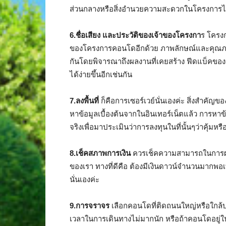
ส่วนกลางหรือสิ่งอำนวยความสะดวกในโครงการไม่
6.ชื่อเสียง และประวัติของเจ้าของโครงกา
ร โครงก
ของโครงการคอนโดอีกด้วย ภาพลักษณ์และคุณภาพมั
กันโดยพิจารณาถึงผลงานที่เคยสร้าง ฟีดแบ็คของผู้
ได้ง่ายขึ้นอีกเช่นกัน
7.ลงพื้นที่
ก็คือการเซอร์เวย์นั่นเองค่ะ สิ่งสำคัญ
หาข้อมูลเบื้องต้นจากในอินเทอร์เน็ตแล้ว การหาข้
จริงเพื่อมาประเมินว่าการลงทุนในที่นั้นๆว่าคุ้มหรื
8.เช็คสภาพการเงิน
ควรเช็คความสามารถในการผ่อน
ของเรา ทางที่ดีคือ ต้องมีเงินดาวน์จำนวนมากพอเ
นั่นเองค่ะ
9.การจราจร
เลือกคอนโดที่ติดถนนใหญ่หรือใกล
เวลาในการเดินทางไม่มากนัก หรือถ้าคอนโดอยู่ใ