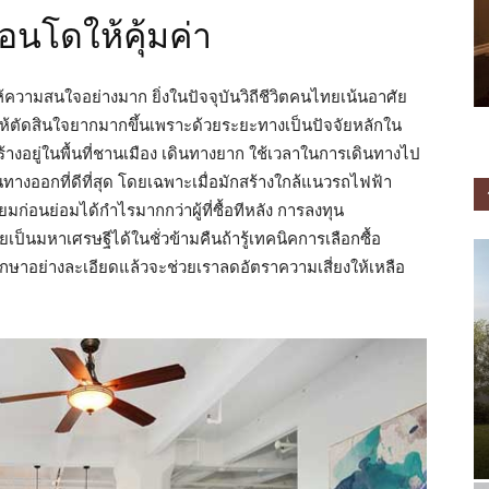
อนโดให้คุ้มค่า
นให้ความสนใจอย่างมาก ยิ่งในปัจจุบันวิถีชีวิตคนไทยเน้นอาศัย
่ทำให้ตัดสินใจยากมากขึ้นเพราะด้วยระยะทางเป็นปัจจัยหลักใน
ร้างอยู่ในพื้นที่ชานเมือง เดินทางยาก ใช้เวลาในการเดินทางไป
นทางออกที่ดีที่สุด โดยเฉพาะเมื่อมักสร้างใกล้แนวรถไฟฟ้า
ียมก่อนย่อมได้กำไรมากกว่าผู้ที่ซื้อทีหลัง การลงทุน
็นมหาเศรษฐีได้ในชั่วข้ามคืนถ้ารู้เทคนิคการเลือกซื้อ
าศึกษาอย่างละเอียดแล้วจะช่วยเราลดอัตราความเสี่ยงให้เหลือ