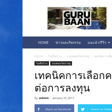
บ้าน
คอน
โด
ทาวน์
โฮม
ห้อง
นอน
HOME
ข่าวและกิจกรรม
แนะนำ/รีวิว
Home
ไอเดียบ้าน
แบบคอนโดน่าอยู่
เทคนิคการเลือ
ไอเดียบ้าน
แบบคอนโดน่าอยู่
เทคนิคการเลือกคอ
ต่อการลงทุน
By
admin
-
January 23, 2017
Share on Facebook
Tweet on Twitt