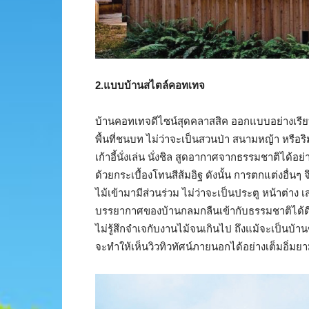
2.แบบบ้านสไตล์คอทเทจ
บ้านคอทเทจดีไซน์สุดคลาสสิค ออกแบบอย่างเรียบ
พื้นที่ชนบท ไม่ว่าจะเป็นสวนป่า สนามหญ้า หรือริม
เก้าอี้นั่งเล่น นั่งชิล สูดอากาศจากธรรมชาติได้
ด้วยกระเบื้องโทนสีส้มอิฐ ดังนั้น การตกแต่งอื่
ไม้เข้ามามีส่วนร่วม ไม่ว่าจะเป็นประตู หน้าต่าง
บรรยากาศของบ้านกลมกลืนเข้ากับธรรมชาติได้ดี ก
ไม่รู้สึกจำเจกับงานไม้จนเกินไป ถึงแม้จะเป็นบ้
จะทำให้เห็นวิวทิวทัศน์ภายนอกได้อย่างเต็มอิ่มยาม