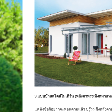
3.แบบบ้านสไตล์โมเดิร์น (หลังคาทรงเพิงหมาแห
แค่ฟังชื่อก็อยากจะหอนตามแล้ว บรู๊วว ซึ่งหลังค