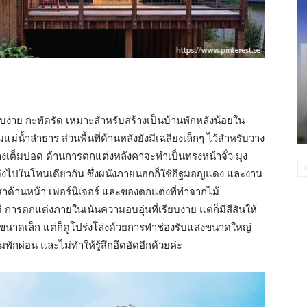
ง่าย กะทัดรัด เหมาะสำหรับสร้างเป็นบ้านพักหลังน้อยใน
แม่น้ำลำธาร ส่วนพื้นที่ด้านหลังยังมีเฉลียงเล็กๆ ไว้สำหรับวาง
อย่างเต็มปอด ด้านการตกแต่งหลังคาจะทำเป็นทรงหน้าจั่ว มุง
นๆ จึงไปในโทนเดียวกัน ซึ่งผนังภายนอกก็ใช้อิฐมอญแดง และงาน
 เสาด้านหน้า เฟอร์นิเจอร์ และของตกแต่งที่ทำจากไม้
ารตกแต่งภายในเน้นความอบอุ่นที่เรียบง่าย แต่ก็มีสีสันให้
านขนาดเล็ก แต่ก็ดูโปร่งโล่งด้วยการทำช่องรับแสงขนาดใหญ่
พักผ่อน และไม่ทำให้รู้สึกอึดอัดอีกด้วยค่ะ