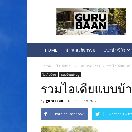
บ้าน
คอน
โด
ทาวน์
โฮม
ห้อง
นอน
HOME
ข่าวและกิจกรรม
แนะนำ/รีวิว
Home
ไอเดียบ้าน
แบบบ้านน่าอยู่
รวมไอเดียแบบบ้าน
ไอเดียบ้าน
แบบบ้านน่าอยู่
รวมไอเดียแบบบ้านช
By
gurubaan
-
December 5, 2017
Share on Facebook
Tweet on Twitt