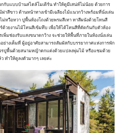
กกับแบบบ้านสไตล์โมเดิร์น ทำให้ดูมีเสน่ห์ไม่น้อย ด้วยการ
สีขาว ด้านหน้าทางเข้ามีเฉลียงไม้แนวกว้างพร้อมที่นั่งเล่น
่หวือหวา ปูพื้นห้องโถงด้วยพรมสีเทา ทาสีผนังด้วยโทนสี
้วยงานไม้โทนสีเข้มทึบ เพื่อให้ได้โทนสีที่ตัดกันกับตัวห้อง
รเพิ่มช่องรับแสงขนาดกว้าง จะช่วยให้พื้นที่ภายในห้องนั่งเล่น
่างเต็มที่ ผู้อยู่อาศัยสามารถสัมผัสกับบรรยากาศแห่งการพัก
วรปูพื้นด้วยสนามหญ้าตกแต่งด้วยแปลงพุ่มไม้ หรือแซมด้วย
แล้ว ทำให้ดูลงตัวมากๆ เลยค่ะ