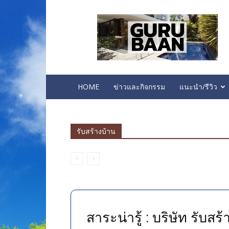
บ้าน
คอน
โด
ทาวน์
โฮม
ห้อง
นอน
HOME
ข่าวและกิจกรรม
แนะนำ/รีวิว
รับสร้างบ้าน
สาระน่ารู้ : บริษัท รับสร