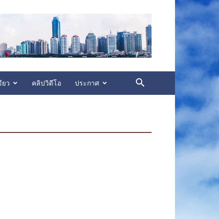
ียว
คลิปวิดีโอ
ประกาศ