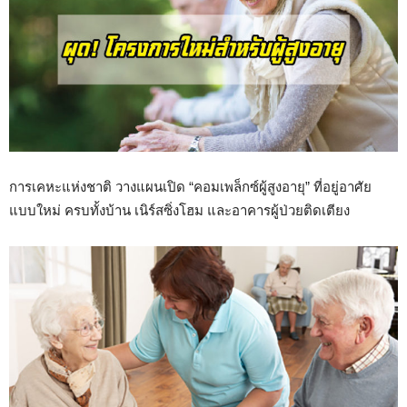
การเคหะแห่งชาติ วางแผนเปิด “คอมเพล็กซ์ผู้สูงอายุ” ที่อยู่อาศัย
แบบใหม่ ครบทั้งบ้าน เนิร์สซิ่งโฮม และอาคารผู้ป่วยติดเตียง