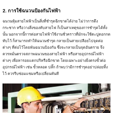
2. การใช้ฉนวนป้องกันไฟฟ้า
ฉนวนหุ้มสายไฟฟ้าเป็นสิ่งที่ชำรุดฉีกขาดได้ง่าย ไม่ว่าการดึง
กระชาก หรือวางสิ่งของทับสายไฟ ก็เป็นสาเหตุของการชำรุดได้ทั้ง
นั้น นอกจากนี้การต่อสายไฟฟ้าใช้งานชั่วคราวที่มักจะใช้ตะปูตอกกด
ทับไว้ ก็สามารถทำให้ฉนวนชำรุด กลายเป็นสายเปลือยไปจุดต่อ
ต่างๆ ที่ต่อไว้โดยพันฉนวนป้องกัน ซึ่งจะกลายเป็นจุดอันตราย จึง
ควรหมั่นตรวจสภาพฉนวนของสายไฟฟ้า หรือสายอุปกรณ์ไฟฟ้า
ต่างๆ เพื่อหารอยแตกปริหรือฉีกขาด โดยเฉพาะอย่างยิ่งตรงขั้วต่อ
อุปกรณ์ไฟฟ้า เช่น ขั้วหลอด ปลั๊ก ถ้าพบว่ามีการชำรุดอย่าปล่อยทิ้ง
ไว้ ควรรีบซ่อมแซมหรือเปลี่ยนทันที