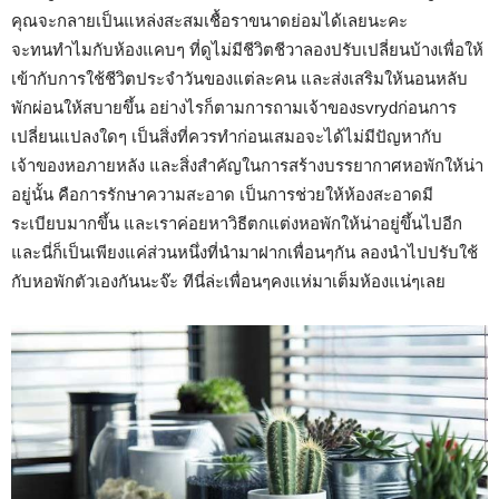
คุณจะกลายเป็นแหล่งสะสมเชื้อราขนาดย่อมได้เลยนะคะ
จะทนทำไมกับห้องแคบๆ ที่ดูไม่มีชีวิตชีวาลองปรับเปลี่ยนบ้างเพื่อให้
เข้ากับการใช้ชีวิตประจำวันของแต่ละคน และส่งเสริมให้นอนหลับ
พักผ่อนให้สบายขึ้น อย่างไรก็ตามการถามเจ้าของsvrydก่อนการ
เปลี่ยนแปลงใดๆ เป็นสิ่งที่ควรทำก่อนเสมอจะได้ไม่มีปัญหากับ
เจ้าของหอภายหลัง และสิ่งสำคัญในการสร้างบรรยากาศหอพักให้น่า
อยู่นั้น คือการรักษาความสะอาด เป็นการช่วยให้ห้องสะอาดมี
ระเบียบมากขึ้น และเราค่อยหาวิธีตกแต่งหอพักให้น่าอยู่ขึ้นไปอีก
และนี่ก็เป็นเพียงแค่ส่วนหนึ่งที่นำมาฝากเพื่อนๆกัน ลองนำไปปรับใช้
กับหอพักตัวเองกันนะจ๊ะ ทีนี่ล่ะเพื่อนๆคงแห่มาเต็มห้องแน่ๆเลย