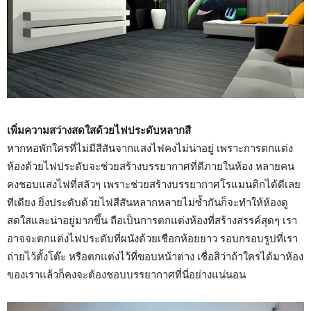
เพิ่มความสว่างสดใสด้วยไฟประดับหลากสี
หากหอพักใครที่ไม่มีสีสันจากแสงไฟคงไม่น่าอยู่ เพราะการตกแต่ง
ห้องด้วยไฟประดับจะช่วยสร้างบรรยากาศที่ดีภายในห้อง หลายคน
คงชอบแสงไฟที่สลัวๆ เพราะช่วยสร้างบรรยากาศโรแมนติกได้ดีเลย
ทีเดียง ยิ่งประดับด้วยไฟสีสันหลากหลายไม่ซ้ำกันก็จะทำให้ห้องดู
สดใสและน่าอยู่มากขึ้น ถือเป็นการตกแต่งห้องที่สร้างสรรค์สุดๆ เรา
อาจจะตกแต่งไฟประดับที่ผนังด้วยเชือกห้อยยาว รอบกรอบรูปที่เรา
ถ่ายไว้ตั้งโต๊ะ หรือตกแต่งไว้ที่ขอบหน้าต่าง เชื่อสิว่าถ้าใครได้มาห้อง
ของเราแล้วก็คงจะต้องชอบบรรยากาศที่นี่อย่างแน่นอน