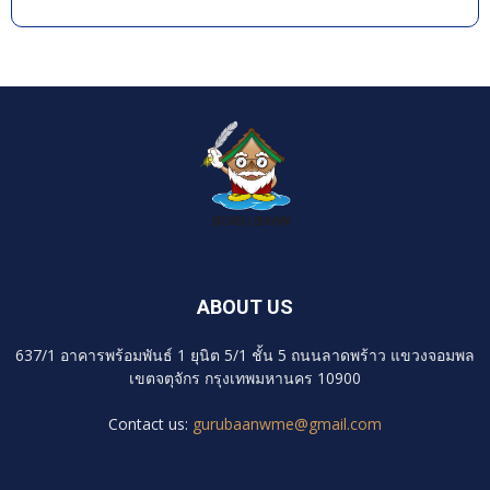
1.คนเกิดวันอาทิตย์ คนเกิดในวันอาทิตย์นั้น ควรจัดห้องให้อยู่
ในสีโทนสว่าง เช่น สีขาว และสีควันบุหรี่ อาจจะใช้เป็นการ
ทาสีห้องเป็นสีขาว หรือถ้าห้องเป็นสีอื่นอยู่แล้ว อาจจะใช้
เฟอร์นิเจอร์ในการตกแต่งห้องให้ออกโทนสีขาวก็ได้ แม้ว่าสี
ควันบุหรี่จะมีความซอฟต์กว่าสีขาว แต่ก็จัดอยู่ในโทนสว่างอยู่
ค่ะ สีควันบุหรี่ เป็นสีที่บ่งบอกถึง ความสงบ ความสมดุล ความ
สมบูรณ์ แถมยังจะช่วยเสริมดวงชะตาให้กับคนที่เกิดอาทิตย์อีก
ด้วย
2.คนเกิดวันจันทร์ สำหรับคนที่เกิดวันจันทร์ คุณเหมาะกับสี
อ่อนๆ อย่าง สีครีม อาจใช้เป็นชุดเครื่องนอนที่เป็นสีครีม
ผ้าปูที่นอน ปลอกหมอน ผ้าห่ม หรืออาจจะทาผนังห้องนอนให้
ABOUT US
เป็นสีครีมเลยก็ได้ ซึ่งการเลือกใช้ของตกแต่งห้องโทนสีนี้ จะ
ช่วยส่งเสริมให้สุขภาพแข็งแรง มีความมั่นคงทางอารมณ์ และ
637/1 อาคารพร้อมพันธ์ 1 ยุนิต 5/1 ชั้น 5 ถนนลาดพร้าว แขวงจอมพล
ยังช่วยเสริมเสน่ห์ให้กับตัวเองด้วย
เขตจตุจักร กรุงเทพมหานคร 10900
3.คนเกิดวันอังคาร เนื่องจากคนที่เกิดวันนี้ เป็นคนที่ค่อนข้าง
Contact us:
gurubaanwme@gmail.com
ใจร้อน ตัดสินใจเร็ว โดยการตกแต่งห้องนอนของคนเกิดวันนี้
จึงควรอยู่ในโทนสีที่มีความสงบ หรือดูแล้วเย็นสบายตาอยู่สัก
หน่อยค่ะ อย่าง สีฟ้า สีเขียวอ่อน หรือสีเทา สีลักษณะนี้จะให้