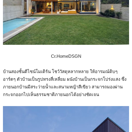
Cr.HomeDSGN
บ้านสองชั้นดีไซน์โมเดิร์น โชว์วัสดุหลากหลาย ให้อารมณ์ดิบๆ
อาร์ตๆ ตัวบ้านเป็นรูปทรงสี่เหลี่ยม ผนังบ้านเป็นกระจกโปร่งแสง ซึ่ง
ภายนอกบ้านมีสระว่ายน้ำและสนามหญ้าสีเขียว สามารถมองผ่าน
กระจกออกไปเห็นธรรมชาติภายนอกได้อย่างชัดเจน