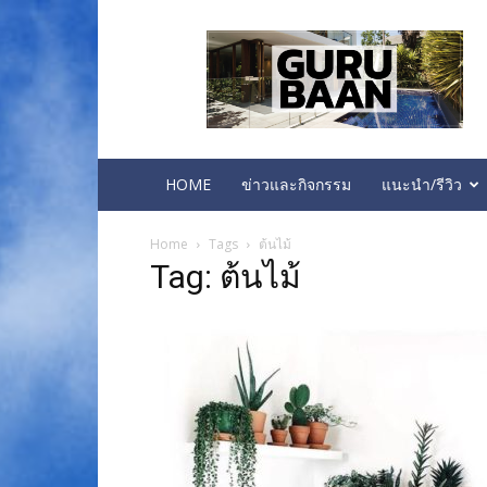
บ้าน
คอน
โด
ทาวน์
โฮม
ห้อง
นอน
HOME
ข่าวและกิจกรรม
แนะนำ/รีวิว
Home
Tags
ต้นไม้
Tag: ต้นไม้