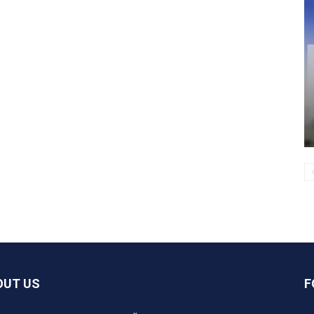
OUT US
F