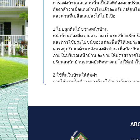
การแต่งบ้านและสวนนั้นเป็นสิ่งที่ต้องคอยปรับ
ต้องกลัวว่าเมื่อแต่งบ้านไปแล้วจะปรับเปลี่ยนไม่
และสวนที่เปลี่ยนแปลงได้ไม่มีเบื่อ
1.ไม่ปลูกต้นไม้ขวางหน้าบ้าน
หน้าบ้านต้องมีความสะอาด เป็นระเบียบเรียบ
และการใช้ประโยชน์ของแต่ละพื้นที่ให้เหมาะสม
ควรอยู่บริเวณด้านหลังของตัวบ้าน เพื่อป้องก
ภายในบริเวณหน้าบ้าน จะช่วยให้บรรยากาศโดยร
บริเวณหน้าบ้านจะบดบังทิศทางลม ไม่ให้เข้าใน
2.ใช้พื้นในบ้านให้คุ้มค่า
การใช้งานพื้นที่ว่างของบ้านได้อย่างคุ้มค่า แล
สวนสวยที่ไม่ว่าจะหน้าบ้านหรือหลังบ้าน เป็
สร้างบรรยากาศที่ร่มรื่น สบายตา การจัดสวนเล็กๆ
เพราะทั้งให้ความสวยงาม และบรรยากาศที่ผ่อนคล
3.ตกแต่งหน้าบ้านด้วยโทนสีกลมกลืน
การเลือกใช้สีบ้านก็เป็นเรื่องที่สำคัญเรื่องห
AB
สีที่ใกล้เคียงกับบ้านใกล้เรือนเคียง หรืออา
ต่างให้กับตัวบ้าน โดยการทาสีบริเวณกรอบประตูแ