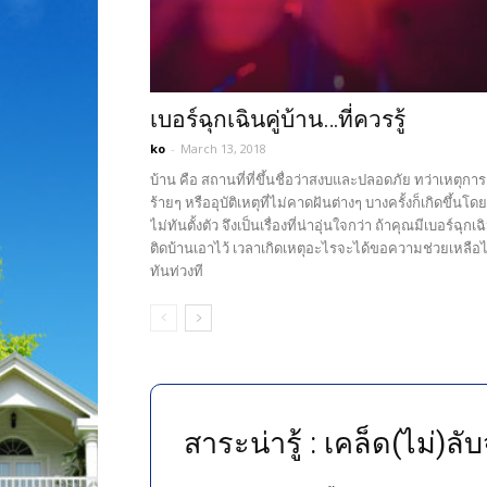
เบอร์ฉุกเฉินคู่บ้าน…ที่ควรรู้
ko
-
March 13, 2018
บ้าน คือ สถานที่ที่ขึ้นชื่อว่าสงบและปลอดภัย ทว่าเหตุการ
ร้ายๆ หรืออุบัติเหตุที่ไม่คาดฝันต่างๆ บางครั้งก็เกิดขึ้นโดยท
ไม่ทันตั้งตัว จึงเป็นเรื่องที่น่าอุ่นใจกว่า ถ้าคุณมีเบอร์ฉุกเฉ
ติดบ้านเอาไว้ เวลาเกิดเหตุอะไรจะได้ขอความช่วยเหลือไ
ทันท่วงที
สาระน่ารู้ : เคล็ด(ไม่)