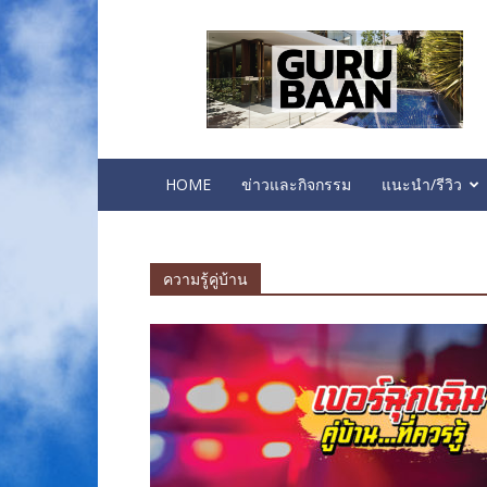
บ้าน
คอน
โด
ทาวน์
โฮม
ห้อง
นอน
HOME
ข่าวและกิจกรรม
แนะนำ/รีวิว
ความรู้คู่บ้าน