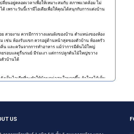
เปลี่ยนอยู่ตลอดเวลาเพื่อให้เหมาะสมกับ สภาพแวดล้อม ไม่
ได้ เพราะวันนี้เรามีไอเดียเพื่อให้คุณได้สนุกกับการแต่งบ้าน
ร้อย สวยงาม ควรมีการวางแผนผังของบ้าน ตำแหน่งของห้อง
 เช่น ห้องรับแขก ควรอยู่ด้านหน้าสุดของตัวบ้าน ห้องครัว
ันกลิ่น และควันจากการทำอาหาร แม้ว่าการมีต้นไม้ใหญ่
อบแลดูรื่นรมย์ มีร่มเงา แต่การปลูกต้นไม้ใหญ่ขวาง
ตัวบ้านได้
ะยังเป็นไอเดียที่จะทำให้บ้านดูน่าสนใจมากขึ้น ถ้าใครได้เห็น
นต้องอยากเข้าไปชื่นชมแน่นอน การแต่งบ้านและสวนยังช่วย
 ที่หน้าบ้านนั้น ถือว่าเป็นเรื่องที่สำคัญของคนมีบ้าน
าย ให้ความรู้สึกที่ใกล้ชิดกับธรรมชาติมากยิ่งขึ้น
นึ่ง ควรใช้โทนสีที่กลมกลืนเข้ากับบรรยากาศ โดยรอบ อย่างโทน
OUT US
F
จเทียบโทนสีจากธรรมชาติรอบๆ และสร้างจุดเด่นหรือความแตก
ละหน้าต่าง เพื่อให้ตัดกับสีของผนังหน้าบ้านก็ดูไม่น่าเบื่อ